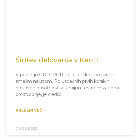
Širitev delovanja v Keniji
V podjetju CTC GROUP d. o. o. sledimo svojim
smelim načrtom. Po uspešnih prvih korakih
poslovne prisotnosti v Keniji in testnem zagonu
proizvodnje, je sledilo
PREBERI VEČ »
06/03/2023