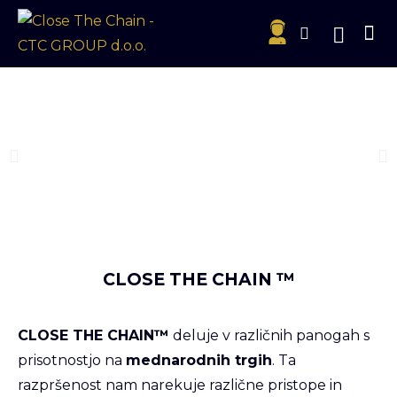
DEJAVN
RUDARJENE ZLATA
CLOSE THE CHAIN ™
CLOSE THE CHAIN™
deluje v različnih panogah s
prisotnostjo na
mednarodnih trgih
. Ta
razpršenost nam narekuje različne pristope in